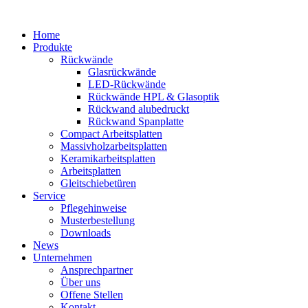
Home
Produkte
Rückwände
Glasrückwände
LED-Rückwände
Rückwände HPL & Glasoptik
Rückwand alubedruckt
Rückwand Spanplatte
Compact Arbeitsplatten
Massivholzarbeitsplatten
Keramikarbeitsplatten
Arbeitsplatten
Gleitschiebetüren
Service
Pflegehinweise
Musterbestellung
Downloads
News
Unternehmen
Ansprechpartner
Über uns
Offene Stellen
Kontakt